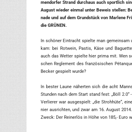
men­dor­fer Strand durch­aus auch sport­lich s
August wie­der ein­mal unter Beweis stel­len: Be
na­de und auf dem Grund­stück von Mar­le­ne F
die GRÜNEN.
In schö­ner Ein­tracht spiel­te man gemein­sam 
kam: bei Rot­wein, Pas­tis, Käse und Baguett
auch das Wet­ter spiel­te hier pri­ma mit. Wen s
schen Regle­ment des fran­zö­si­schen Pétan­qu
Becker gespielt wurde?
In bes­ter Lau­ne näher­ten sich die acht Mann­s
Stun­den nach dem Start stand fest: „Böll 2.0“ 
Ver­lie­rer war aus­ge­spielt: „die Stroh­hü­te“
nier aus­rich­ten, und zwar am 16. August 2014. D
Zweck: Der Rein­erlös in Höhe von 185,- Euro wi