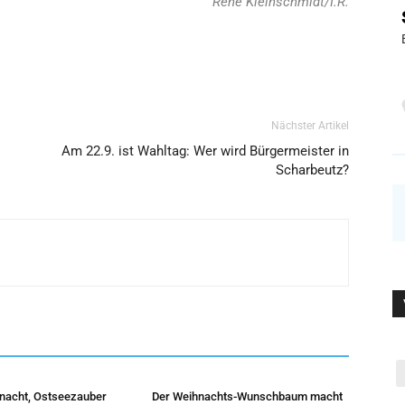
René Kleinschmidt/I.R.
Nächster Artikel
Am 22.9. ist Wahltag: Wer wird Bürgermeister in
Scharbeutz?
hnacht, Ostseezauber
Der Weihnachts-Wunschbaum macht