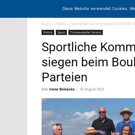
STARTSEITE
ARCHIV
MEDIADATE
Diese Website verwendet Cookies. We
Start
Politik
Sportliche Kommunalpolitik: GRÜNE si
Politik
Sport
Timmendorfer Strand
Sportliche Komm
siegen beim Boul
Parteien
Von
Irene Reinecke
-
18. August 2013