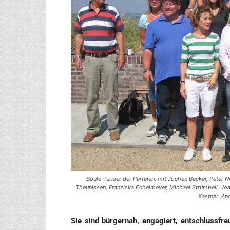
Boule-Turnier der Parteien, mit Jochen Becker, Peter 
Theunissen, Franziska Echelmeyer, Michael Strümpell, Joac
Kastner ,An
Sie sind bür­ger­nah, enga­giert, ent­schluss­freu