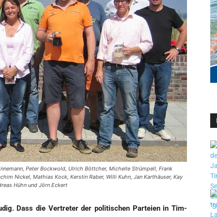
Ninnemann, Peter Bockwold, Ulrich Böttcher, Michelle Strümpell, Frank
him Nickel, Mathias Kock, Kerstin Raber, Willi Kuhn, Jan Karthäuser, Kay
dreas Hühn und Jörn Eckert
­dig. Dass die Ver­tre­ter der poli­ti­schen Par­tei­en in Tim­