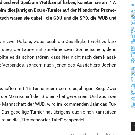
ind und viel Spaß am Wett­kampf haben, konn­ten sie am 17.
im dies­jäh­ri­gen Boule-Tur­nier auf der Nien­dor­fer Pro­me­
rit­sch waren sie dabei - die CDU und die SPD, die WUB und
um zwei Poka­le, wobei auch die Gesel­lig­keit nicht zu kurz
e stieg die Lau­ne mit zuneh­men­dem Son­nen­schein, denn
oll­te es da schon stö­ren, dass hier nicht nach dem klas­si­
e-Ver­ban­des, son­dern nach jenen des Aus­rich­ters Jochen
chaf­ten mit 16 Teil­neh­mern dem dies­jäh­ri­gen Sieg. Zwei
- die Mann­schaft der Grü­nen - hat gewon­nen. Und auch der
, eine Mann­schaft der WUB, wird im kom­men­den Jahr das Tur­
as gesel­li­ge Tur­nier hat übri­gens auch einen kari­ta­ti­ven
rd an die „Tim­men­dor­fer Tafel“ gespendet.