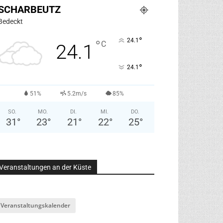
SCHARBEUTZ
Bedeckt
°
24.1
°
C
24.1
°
24.1
51%
5.2m/s
85%
SO.
MO.
DI.
MI.
DO.
31
°
23
°
21
°
22
°
25
°
Veranstaltungen an der Küste
Veranstaltungskalender