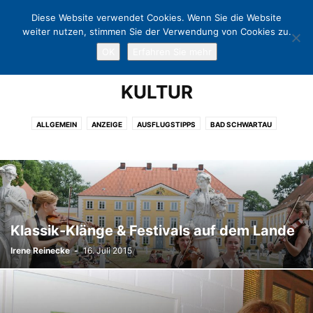
Diese Website verwendet Cookies. Wenn Sie die Website
weiter nutzen, stimmen Sie der Verwendung von Cookies zu.
OK
Erfahren Sie mehr
Home
Kultur
Page 2
KULTUR
ALLGEMEIN
ANZEIGE
AUSFLUGSTIPPS
BAD SCHWARTAU
CHARITY
EUTIN
EVENT
FREIZEIT
GASTRONOMIE
KLINGBERG
KULTUR
KUNST
LÜBECK
LÜBECKER BUCHT
NEUSTADT
NIENDORF
OSTHOLSTEIN
POLITIK
PÖNITZ
SCHARBEUTZ
SCHÜRSDORF
SHOPPING
SPORT
TERMINE
TIMMENDORFER STRAND
TRAVEMÜNDE
WARNSDORF
Klassik-Klänge & Festivals auf dem Lande
Irene Reinecke
-
16. Juli 2015