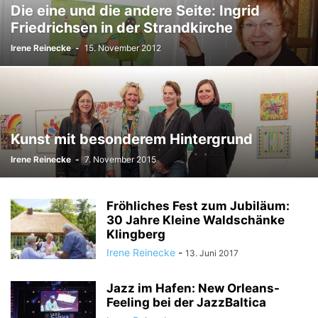
Die eine und die andere Seite: Ingrid
Friedrichsen in der Strandkirche
Irene Reinecke
-
15. November 2012
Kunst mit besonderem Hintergrund
Irene Reinecke
-
7. November 2015
Fröhliches Fest zum Jubiläum:
30 Jahre Kleine Waldschänke
Klingberg
Irene Reinecke
-
13. Juni 2017
Jazz im Hafen: New Orleans-
Feeling bei der JazzBaltica