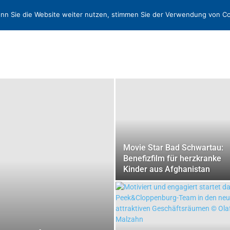
N
KONTAKT
nn Sie die Website weiter nutzen, stimmen Sie der Verwendung von Co
Movie Star Bad Schwartau:
Benefizfilm für herzkranke
Kinder aus Afghanistan