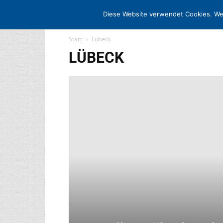
STARTSEITE
ARCHIV
MEDIADATE
Diese Website verwendet Cookies. We
Start
Lübeck
LÜBECK