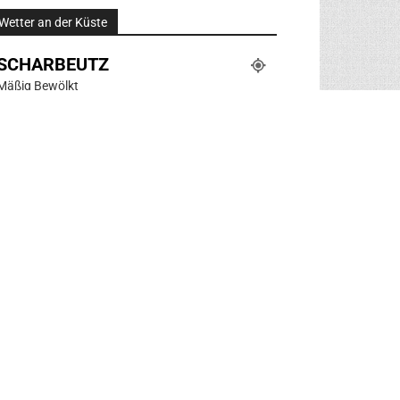
Wetter an der Küste
SCHARBEUTZ
Mäßig Bewölkt
°
25.8
°
C
25.8
°
25.8
48%
1.7m/s
36%
SA.
SO.
MO.
DI.
MI.
24
°
32
°
22
°
21
°
21
°
Veranstaltungen an der Küste