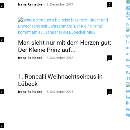
Irene Reinecke
-
8. Dezember 2017
0
0
0
Man sieht nur mit dem Herzen gut:
Der Kleine Prinz auf...
Irene Reinecke
-
7. Dezember 2018
0
1. Roncalli Weihnachtscircus in
Lübeck
Irene Reinecke
-
8. Dezember 2025
0
0
0