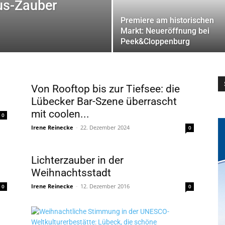
kus-Zauber
Premiere am historischen
Markt: Neueröffnung bei
Peek&Cloppenburg
Von Rooftop bis zur Tiefsee: die
Lübecker Bar-Szene überrascht
mit coolen...
0
Irene Reinecke
-
22. Dezember 2024
0
Lichterzauber in der
Weihnachtsstadt
Irene Reinecke
-
12. Dezember 2016
0
0