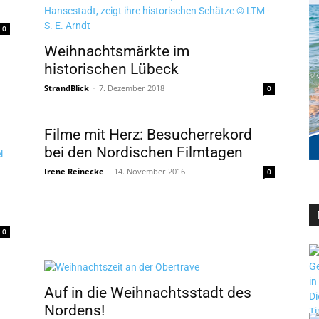
0
Weihnachtsmärkte im
historischen Lübeck
StrandBlick
-
7. Dezember 2018
0
Filme mit Herz: Besucherrekord
bei den Nordischen Filmtagen
Irene Reinecke
-
14. November 2016
0
0
Auf in die Weihnachtsstadt des
Nordens!