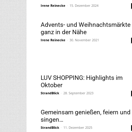
Irene Reinecke
-
15. Dezember 2024
Advents- und Weihnachtsmärkte
ganz in der Nähe
Irene Reinecke
-
30. November 2021
LUV SHOPPING: Highlights im
Oktober
StrandBlick
-
28. September 2023
Gemeinsam genießen, feiern und
singen…
StrandBlick
-
11. Dezember 2025