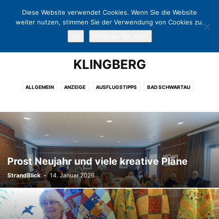
Diese Website verwendet Cookies. Wenn Sie die Website
weiter nutzen, stimmen Sie der Verwendung von Cookies zu.
OK
Erfahren Sie mehr
Home
Klingberg
KLINGBERG
ALLGEMEIN
ANZEIGE
AUSFLUGSTIPPS
BAD SCHWARTAU
CHARITY
EUTIN
EVENT
FREIZEIT
GASTRONOMIE
KLINGBERG
KULTUR
KUNST
LÜBECK
LÜBECKER BUCHT
NEUSTADT
NIENDORF
OSTHOLSTEIN
POLITIK
PÖNITZ
SCHARBEUTZ
SCHÜRSDORF
SHOPPING
SPORT
TERMINE
TIMMENDORFER STRAND
TRAVEMÜNDE
WARNSDORF
Prost Neujahr und viele kreative Pläne
StrandBlick
-
14. Januar 2026