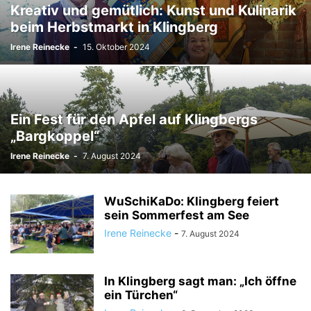
Kreativ und gemütlich: Kunst und Kulinarik
beim Herbstmarkt in Klingberg
Irene Reinecke
-
15. Oktober 2024
Ein Fest für den Apfel auf Klingbergs
„Bargkoppel“
Irene Reinecke
-
7. August 2024
WuSchiKaDo: Klingberg feiert
sein Sommerfest am See
Irene Reinecke
-
7. August 2024
In Klingberg sagt man: „Ich öffne
ein Türchen“