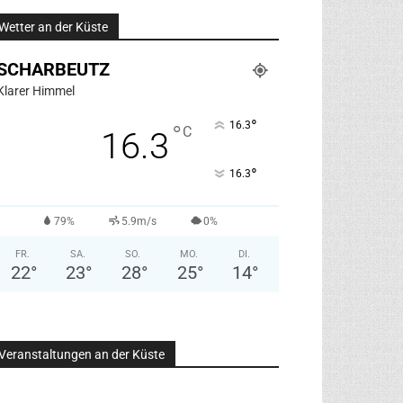
Wetter an der Küste
SCHARBEUTZ
Klarer Himmel
°
16.3
°
C
16.3
°
16.3
79%
5.9m/s
0%
FR.
SA.
SO.
MO.
DI.
22
°
23
°
28
°
25
°
14
°
Veranstaltungen an der Küste