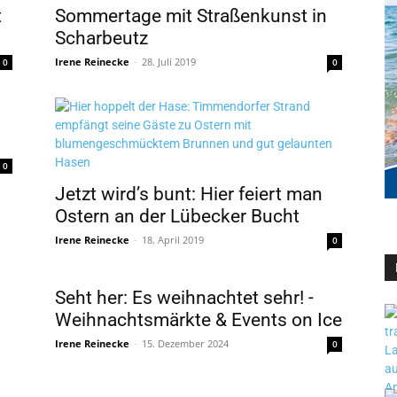
t
Sommertage mit Straßenkunst in
Scharbeutz
Irene Reinecke
-
28. Juli 2019
0
0
0
Jetzt wird’s bunt: Hier feiert man
Ostern an der Lübecker Bucht
Irene Reinecke
-
18. April 2019
0
Seht her: Es weihnachtet sehr! -
Weihnachtsmärkte & Events on Ice
Irene Reinecke
-
15. Dezember 2024
0