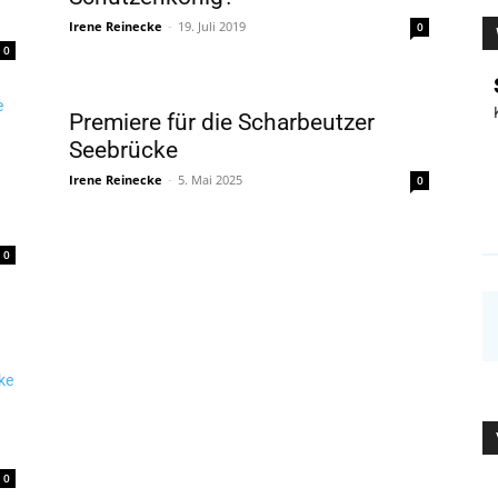
Irene Reinecke
-
19. Juli 2019
0
0
Premiere für die Scharbeutzer
Seebrücke
Irene Reinecke
-
5. Mai 2025
0
0
0