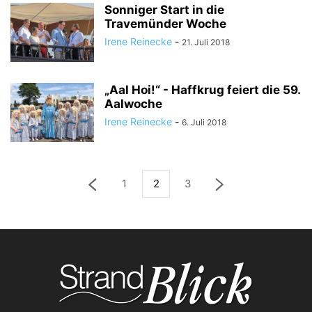
Sonniger Start in die
Travemünder Woche
Irene Reinecke
-
21. Juli 2018
„Aal Hoi!“ - Haffkrug feiert die 59.
Aalwoche
Irene Reinecke
-
6. Juli 2018
1
2
3