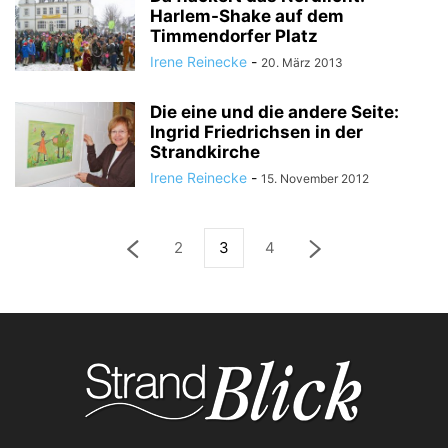
Harlem-Shake auf dem
Timmendorfer Platz
Irene Reinecke
-
20. März 2013
Die eine und die andere Seite:
Ingrid Friedrichsen in der
Strandkirche
Irene Reinecke
-
15. November 2012
2
3
4