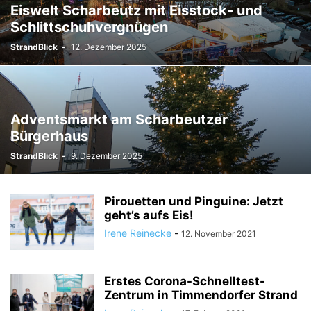
Eiswelt Scharbeutz mit Eisstock- und
Schlittschuhvergnügen
StrandBlick
-
12. Dezember 2025
Adventsmarkt am Scharbeutzer
Bürgerhaus
StrandBlick
-
9. Dezember 2025
Pirouetten und Pinguine: Jetzt
geht’s aufs Eis!
Irene Reinecke
-
12. November 2021
Erstes Corona-Schnelltest-
Zentrum in Timmendorfer Strand