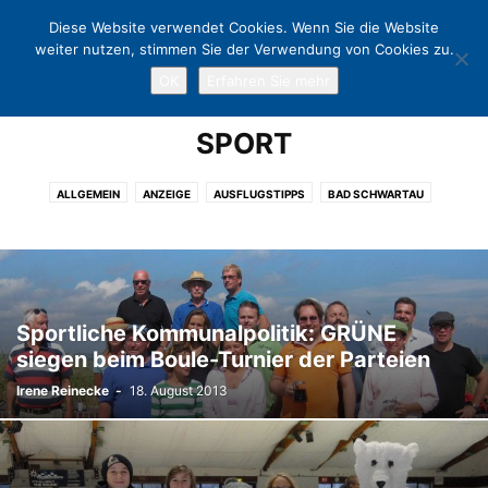
Diese Website verwendet Cookies. Wenn Sie die Website
weiter nutzen, stimmen Sie der Verwendung von Cookies zu.
OK
Erfahren Sie mehr
Home
Sport
SPORT
ALLGEMEIN
ANZEIGE
AUSFLUGSTIPPS
BAD SCHWARTAU
CHARITY
EUTIN
EVENT
FREIZEIT
GASTRONOMIE
KLINGBERG
KULTUR
KUNST
LÜBECK
LÜBECKER BUCHT
NEUSTADT
NIENDORF
OSTHOLSTEIN
POLITIK
PÖNITZ
SCHARBEUTZ
SCHÜRSDORF
SHOPPING
SPORT
TERMINE
Sportliche Kommunalpolitik: GRÜNE
TIMMENDORFER STRAND
TRAVEMÜNDE
WARNSDORF
siegen beim Boule-Turnier der Parteien
Irene Reinecke
-
18. August 2013