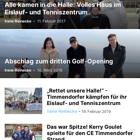
Alle kamen in die Halle: Volles Haus im
Eislauf- und Tenniszentrum
Irene Reinecke
-
11. Februar 2017
Abschlag zum dritten Golf-Opening
Irene Reinecke
-
10. März 2016
„Rettet unsere Halle!“ -
Timmendorfer kämpfen für ihr
Eislauf- und Tenniszentrum
Irene Reinecke
-
19. Februar 2019
Das war Spitze! Kerry Goulet
spielte für den CE Timmendorfer
Strand.