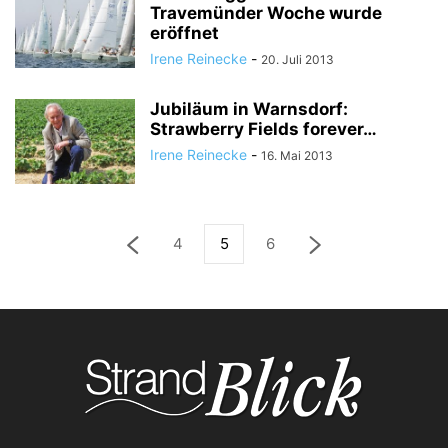
Travemünder Woche wurde
eröffnet
Irene Reinecke
-
20. Juli 2013
Jubiläum in Warnsdorf:
Strawberry Fields forever…
Irene Reinecke
-
16. Mai 2013
4
5
6