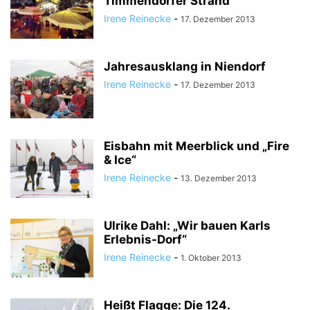
Timmendorfer Strand
Irene Reinecke
-
17. Dezember 2013
Jahresausklang in Niendorf
Irene Reinecke
-
17. Dezember 2013
Eisbahn mit Meerblick und „Fire
& Ice“
Irene Reinecke
-
13. Dezember 2013
Ulrike Dahl: „Wir bauen Karls
Erlebnis-Dorf“
Irene Reinecke
-
1. Oktober 2013
Heißt Flagge: Die 124.